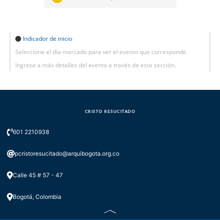
Indicador de inicio
Seleccione el día marcado para ver el evento que corresponde.
Ingrese a más detalles del evento a través de esta sección.
CRISTO RESUCITADO
601 2210938
pcristoresucitado@arquibogota.org.co
Calle 45 # 57 - 47
Bogotá, Colombia