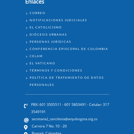
Enlaces
ENLACES
CORREO
NOTIFICACIONES JUDICIALES
EL CATOLICISMO
DIÓCESIS URBANAS
PERSONAS JURÍDICAS
CONFERENCIA EPISCOPAL DE COLOMBIA
CELAM
EL VATICANO
TÉRMINOS Y CONDICIONES
POLÍTICA DE TRATAMIENTO DE DATOS
PERSONALES
PBX: 601 3505511 - 601 5803491 - Celular: 317
3549191
secretaria2_cancilleria@arquibogota.org.co
Carrera 7 No. 10 - 20
Bogotá, Colombia