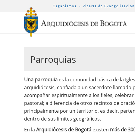
SUB
Pasar
Organismos
Vicaría de Evangelización
MENU
al
ARCHDIOCESE
contenido
principal
Parroquias
Una parroquia
es la comunidad básica de la Igles
arquidiócesis, confiada a un sacerdote llamado p
acompañar espiritualmente a los fieles, celebrar
pastoral; a diferencia de otros recintos de oraci
principalmente por un territorio, es decir, perten
dentro de sus límites geográficos.
En la
Arquidiócesis de Bogotá
existen
más de 300