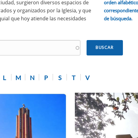
 ciudad, surgieron diversos espacios de
orden alfabético.
ados y organizados por la Iglesia, y que
correspondiente
quial que hoy atiende las necesidades
de búsqueda.
L
M
N
P
S
T
V