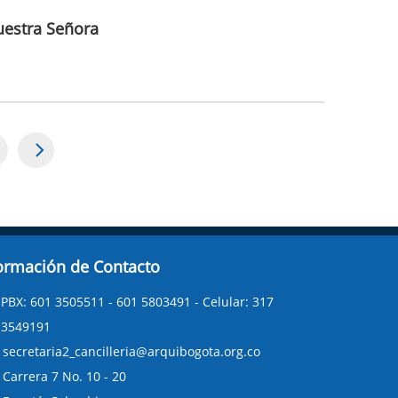
uestra Señora
age
ormación de Contacto
PBX: 601 3505511 - 601 5803491 - Celular: 317
3549191
secretaria2_cancilleria@arquibogota.org.co
Carrera 7 No. 10 - 20