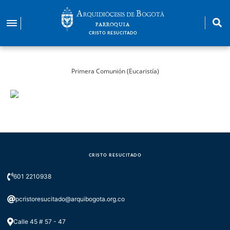
Pasar
al
PARROQUIA
contenido
CRISTO RESUCITADO
principal
Primera Comunión (Eucaristía)
CRISTO RESUCITADO
601 2210938
pcristoresucitado@arquibogota.org.co
Calle 45 # 57 - 47